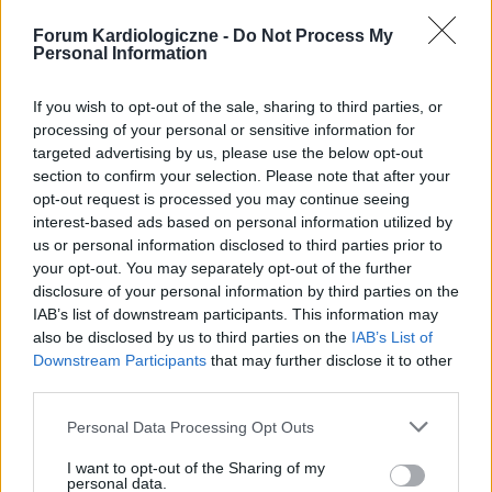
zastosowaniem porad i wskazówek zawartych w serwisie, należy
Forum Kardiologiczne -
bezwzględnie skonsultować się z lekarzem.
Do Not Process My
Personal Information
If you wish to opt-out of the sale, sharing to third parties, or
processing of your personal or sensitive information for
POWIĄZANE DYSKUSJE NA FORUM Z
targeted advertising by us, please use the below opt-out
KATEGORII
WADY SERCA
section to confirm your selection. Please note that after your
opt-out request is processed you may continue seeing
interest-based ads based on personal information utilized by
gość
us or personal information disclosed to third parties prior to
Forum:
Kardiologia dziecięca
your opt-out. You may separately opt-out of the further
disclosure of your personal information by third parties on the
IAB’s list of downstream participants. This information may
Nowa
also be disclosed by us to third parties on the
IAB’s List of
Czy chromogranina A 582 vo może oznaczac .
Downstream Participants
that may further disclose it to other
Grażyna
third parties.
Personal Data Processing Opt Outs
kropka477
I want to opt-out of the Sharing of my
Forum:
Kardiologia dziecięca
personal data.