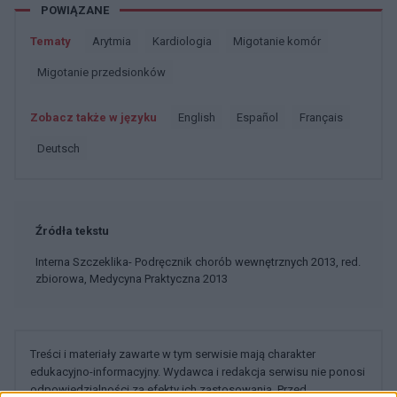
POWIĄZANE
Tematy
Arytmia
Kardiologia
Migotanie komór
Migotanie przedsionków
Zobacz także w języku
english
español
français
deutsch
Źródła tekstu
Interna Szczeklika- Podręcznik chorób wewnętrznych 2013, red.
zbiorowa, Medycyna Praktyczna 2013
Treści i materiały zawarte w tym serwisie mają charakter
edukacyjno-informacyjny. Wydawca i redakcja serwisu nie ponosi
odpowiedzialności za efekty ich zastosowania. Przed