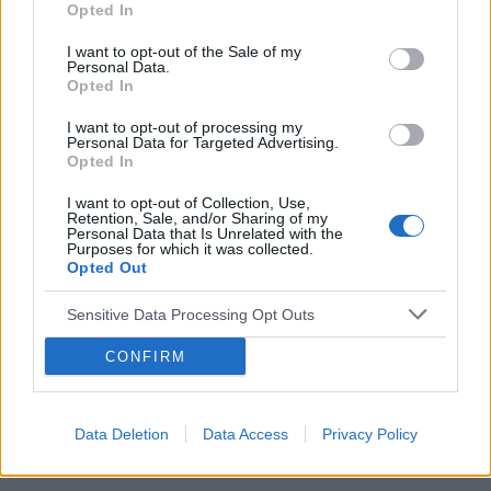
Opted In
I want to opt-out of the Sale of my
Wysoka chromogranina
Personal Data.
Opted In
Witam. W zeszłym roku miałam wykonane badanie
chromograniny wynik wyszedł wysoki 240 przy
I want to opt-out of processing my
normie100. Pani gastrolog stwierdziła że z takim
Personal Data for Targeted Advertising.
Opted In
stężeniem można żyć. Ale lekarz rodzinny twierdzi że
gdzieś ...
I want to opt-out of Collection, Use,
Retention, Sale, and/or Sharing of my
Personal Data that Is Unrelated with the
Purposes for which it was collected.
Opted Out
Sensitive Data Processing Opt Outs
Reklama:
CONFIRM
Data Deletion
Data Access
Privacy Policy