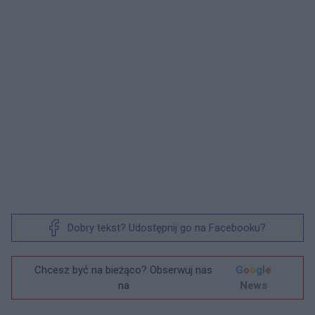
Dobry tekst? Udostępnij go na Facebooku?
Chcesz być na bieżąco? Obserwuj nas
G
o
o
g
l
e
na
News