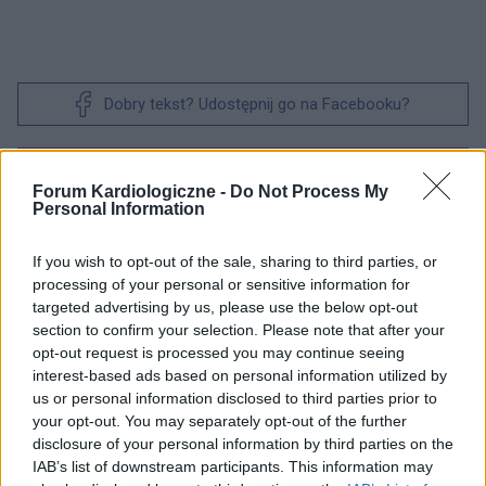
Dobry tekst? Udostępnij go na Facebooku?
Chcesz być na bieżąco? Obserwuj nas
G
o
o
g
l
e
Forum Kardiologiczne -
Do Not Process My
na
News
Personal Information
POWIĄZANE
If you wish to opt-out of the sale, sharing to third parties, or
processing of your personal or sensitive information for
Tematy
Kardioprotekcja
Rehabilitacja kardiologiczna
targeted advertising by us, please use the below opt-out
Zdrowe serce
section to confirm your selection. Please note that after your
opt-out request is processed you may continue seeing
interest-based ads based on personal information utilized by
us or personal information disclosed to third parties prior to
Treści i materiały zawarte w tym serwisie mają charakter
your opt-out. You may separately opt-out of the further
edukacyjno-informacyjny. Wydawca i redakcja serwisu nie ponosi
disclosure of your personal information by third parties on the
odpowiedzialności za efekty ich zastosowania. Przed
IAB’s list of downstream participants. This information may
zastosowaniem porad i wskazówek zawartych w serwisie, należy